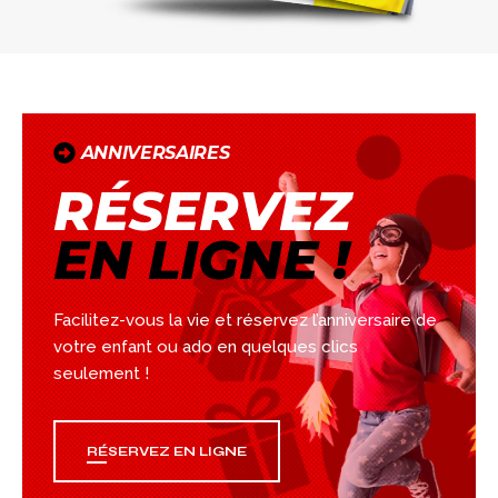
ANNIVERSAIRES
RÉSERVEZ
EN LIGNE !
Facilitez-vous la vie et réservez l’anniversaire de
votre enfant ou ado en quelques clics
seulement !
RÉSERVEZ EN LIGNE