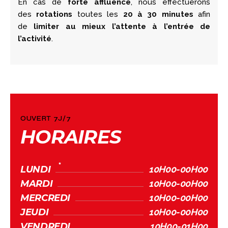
En cas de
forte affluence
, nous effectuerons
des
rotations
toutes les
20 à 30 minutes
afin
de
limiter au mieux l’attente à l’entrée de
l’activité
.
OUVERT 7J/7
HORAIRES
LUNDI
10H00-00H00
MARDI
10H00-00H00
MERCREDI
10H00-00H00
JEUDI
10H00-00H00
VENDREDI
10H00-01H00