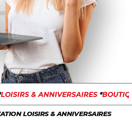
ISIRS & ANNIVERSAIRES
BOUTIQUE 
VATION LOISIRS & ANNIVERSAIRES