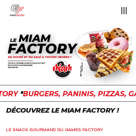
MIAM
LE
FACTORY
DU SUCRÉ ET DU SALÉ À TOUTES HEURES !
TOUTE LA JOURNÉE, LE SNACK MIAM FACTORY
instagram
EST LÀ POUR VOUS REDONNER
facebook
DES FORCES !
RY
BURGERS, PANINIS, PIZZAS, GAUF
DÉCOUVREZ LE MIAM FACTORY !
LE SNACK GOURMAND DU GAMES FACTORY