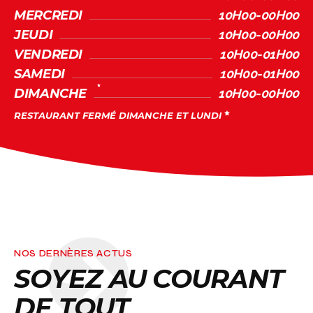
MERCREDI
10H00-00H00
JEUDI
10H00-00H00
VENDREDI
10H00-01H00
SAMEDI
10H00-01H00
DIMANCHE
10H00-00H00
RESTAURANT FERMÉ DIMANCHE ET LUNDI
NOS DERNÈRES ACTUS
SOYEZ AU COURANT
DE TOUT