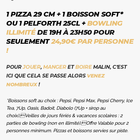
1 PIZZA 29 CM + 1 BOISSON SOFT*
OU 1 PELFORTH 25CL +
BOWLING
ILLIMITÉ
DE
19H
À 23H50 POUR
SEULEMENT
24,90€ PAR PERSONNE
!
POUR
JOUER
,
MANGER
ET
BOIRE
MALIN, C’EST
ICI QUE CELA SE PASSE ALORS
VENEZ
NOMBREUX
!
*Boissons soft au choix : Pepsi, Pepsi Max, Pepsi Cherry, Ice
Tea, 7Up, Oasis, Badoit, Diabolo (7Up + sirop au
choix).Veilles de jours fériés & vacances scolaires : 2
parties de bowling (non en illimité).Offre Valable pour 2
personnes minimum. Pizzas et boissons servies sur piste.