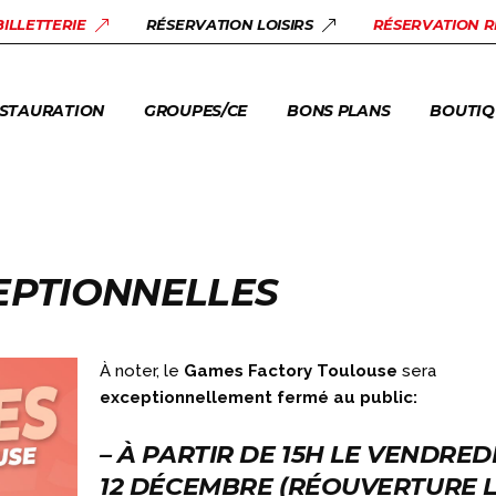
STAURANT URBEX
SALLES DE RÉUNION
BONS PLANS
LOISIRS
BILLETTERIE
RÉSERVATION LOISIRS
RÉSERVATION 
AM FACTORY
GROUPES +10 PERS.
ACTUALITÉS
BILLETT
ENTREPRISES & CE
STAURATION
GROUPES/CE
BONS PLANS
BOUTIQ
CENTRES DE LOISIRS
ASSOCIATIONS
STAURANT URBEX
SALLES DE RÉUNION
BONS PLANS
LOISIRS
AM FACTORY
GROUPES +10 PERS.
ACTUALITÉS
BILLETT
ENTREPRISES & CE
CENTRES DE LOISIRS
EPTIONNELLES
ASSOCIATIONS
À noter, le
Games Factory Toulouse
sera
exceptionnellement fermé au public:
–
À PARTIR DE
15H
LE
VENDRED
12 DÉCEMBRE
(RÉOUVERTURE 