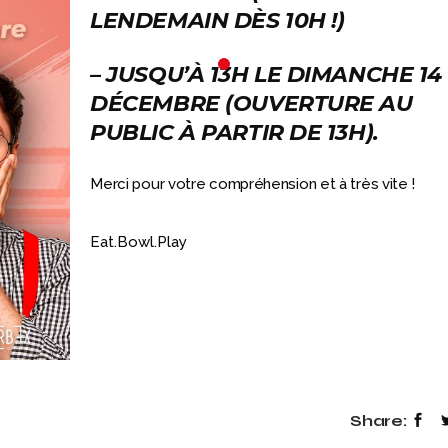
LENDEMAIN DÈS 10H !)
–
JUSQU’À 13H LE DIMANCHE 14
DÉCEMBRE
(OUVERTURE AU
PUBLIC À PARTIR DE 13H).
Merci pour votre compréhension et à très vite !
23 OCTOBRE 2025
4 AOÛT 2026
Eat.Bowl.Play
C’EST TOI QUI
LE MENU DE LA
CHANTE !
SEMAINE (DU
04/08 AU 07/08
🎤 C’est TOI qui chante ! 🔥🔥🔥
Au games factory Toulouse, en
🥰 👉 Viens te régaler av
nouveau menu de la sem
mardi 04 a
Share: