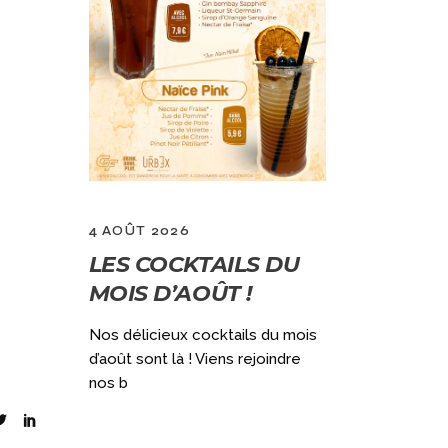
4 AOÛT 2026
2 JUILLET 
LES COCKTAILS DU
GRAND
MOIS D’AOÛT !
VACANC
)
OUVERT
Nos délicieux cocktails du mois
DÈS 10H
d’août sont là ! Viens rejoindre
ec notre
nos b
aine (du
Qui dit GRAN
ouvert le lun
encore + de f