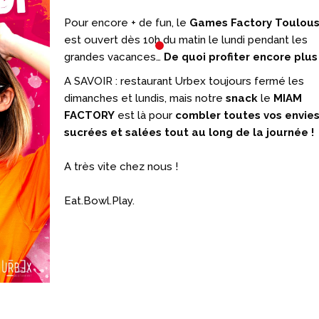
Pour encore + de fun, le
Games Factory Toulou
est ouvert dès 10h du matin le lundi pendant les
grandes vacances…
De quoi profiter encore plus 
A SAVOIR : restaurant Urbex toujours fermé les
dimanches et lundis, mais notre
snack
le
MIAM
FACTORY
est là pour
combler toutes vos envie
sucrées et salées tout au long de la journée !
23 OCTOBRE 2025
4 AOÛT 2026
A très vite chez nous !
C’EST TOI QUI
LE MENU DE LA
Eat.Bowl.Play.
CHANTE !
SEMAINE (DU
04/08 AU 07/08
🎤 C’est TOI qui chante ! 🔥🔥🔥
Au games factory Toulouse, en
🥰 👉 Viens te régaler av
nouveau menu de la sem
mardi 04 a