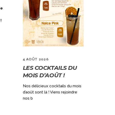
se
!
s
4 AOÛT 2026
2 JUILLET 
LES COCKTAILS DU
GRAND
MOIS D’AOÛT !
VACANC
)
OUVERT
Nos délicieux cocktails du mois
DÈS 10H
d’août sont là ! Viens rejoindre
ec notre
nos b
aine (du
Qui dit GRAN
ouvert le lun
encore + de f