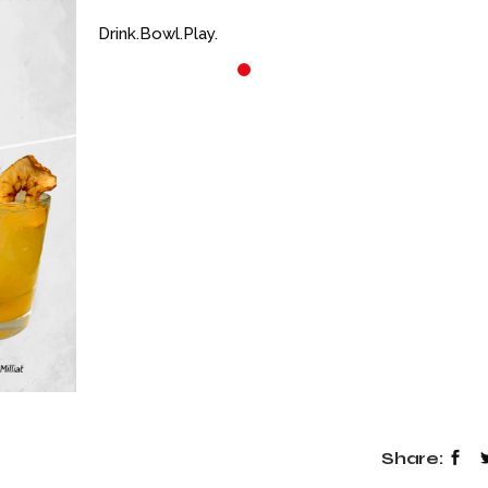
Drink.Bowl.Play.
23 OCTOBRE 2025
4 AOÛT 2026
C’EST TOI QUI
LE MENU DE LA
CHANTE !
SEMAINE (DU
04/08 AU 07/08
🎤 C’est TOI qui chante ! 🔥🔥🔥
Au games factory Toulouse, en
🥰 👉 Viens te régaler av
nouveau menu de la sem
mardi 04 a
Share: