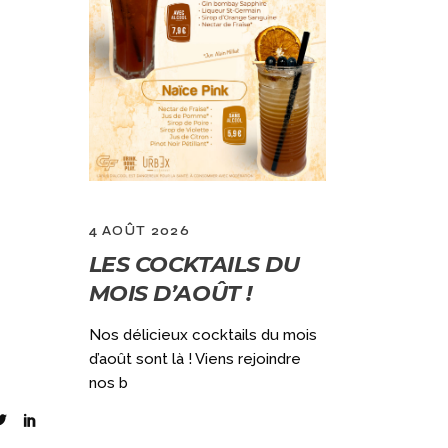
4 AOÛT 2026
2 JUILLET 
LES COCKTAILS DU
GRAND
MOIS D’AOÛT !
VACANC
)
OUVERT
Nos délicieux cocktails du mois
DÈS 10H
d’août sont là ! Viens rejoindre
ec notre
nos b
aine (du
Qui dit GRAN
ouvert le lun
encore + de f