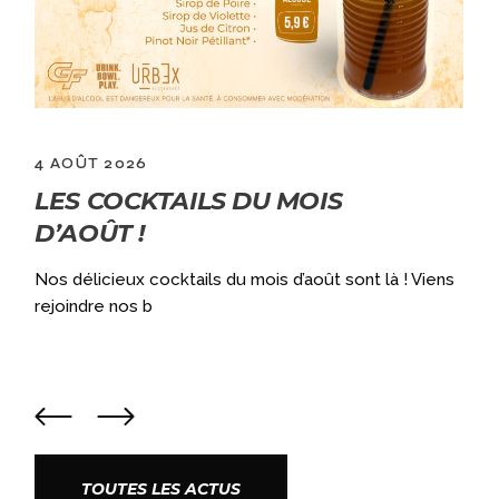
2 JUILLET 2026
GRANDES VACANCES = OUVERT
LE LUNDI DÈS 10H !
! Viens
Qui dit GRANDES vacances, dit ouvert le lundi dès
10h ! Pour encore + de fun, l
TOUTES LES ACTUS