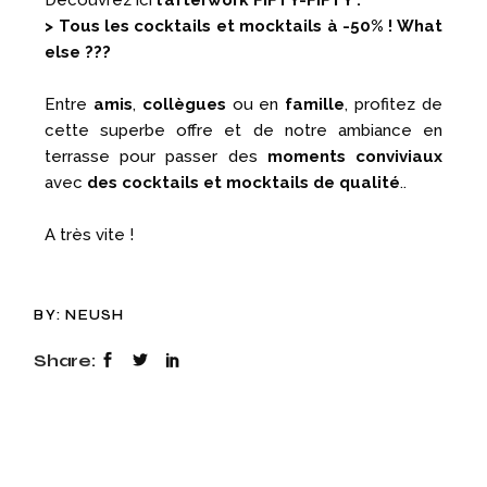
Découvrez ici
l’afterwork FIFTY-FIFTY :
> Tous les cocktails et mocktails à -50% ! What
else ???
Entre
amis
,
collègues
ou en
famille
, profitez de
cette superbe offre et de notre ambiance en
terrasse pour passer des
moments conviviaux
avec
des cocktails et mocktails de qualité
..
A très vite !
BY:
NEUSH
Share: