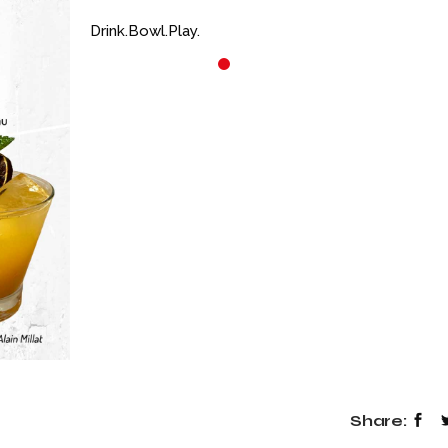
Drink.Bowl.Play.
23 OCTOBRE 2025
4 AOÛT 2026
C’EST TOI QUI
LE MENU DE LA
CHANTE !
SEMAINE (DU
04/08 AU 07/08
🎤 C’est TOI qui chante ! 🔥🔥🔥
Au games factory Toulouse, en
🥰 👉 Viens te régaler av
nouveau menu de la sem
mardi 04 a
Share: