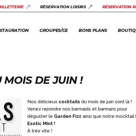
STAURANT URBEX
SALLES DE RÉUNION
BONS PLANS
LOISIRS
BILLETTERIE
RÉSERVATION LOISIRS
RÉSERVATION 
AM FACTORY
GROUPES +10 PERS.
ACTUALITÉS
BILLETT
ENTREPRISES & CE
STAURATION
GROUPES/CE
BONS PLANS
BOUTIQ
CENTRES DE LOISIRS
ASSOCIATIONS
STAURANT URBEX
SALLES DE RÉUNION
BONS PLANS
LOISIRS
AM FACTORY
GROUPES +10 PERS.
ACTUALITÉS
BILLETT
ENTREPRISES & CE
CENTRES DE LOISIRS
 MOIS DE JUIN !
ASSOCIATIONS
Nos délicieux
cocktails
du mois de juin sont là !
Venez rejoindre nos barmaids et barmans pour
déguster le
Garden Fizz
ainsi que notre mocktail 
Exotic Mint !
À très vite !