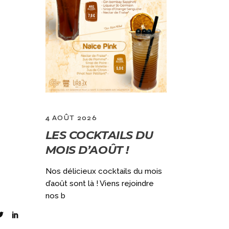
4 AOÛT 2026
2 JUILLET 
LES COCKTAILS DU
GRAND
MOIS D’AOÛT !
VACANC
)
OUVERT
Nos délicieux cocktails du mois
DÈS 10H
d’août sont là ! Viens rejoindre
ec notre
nos b
aine (du
Qui dit GRAN
ouvert le lun
encore + de f