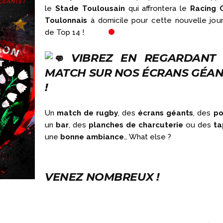
le
Stade Toulousain
qui affrontera le
Racing 
Toulonnais
à domicile pour cette nouvelle jou
de Top 14 !
VIBREZ EN REGARDANT 
MATCH SUR NOS ÉCRANS GÉAN
!
Un
match de rugby
, des
écrans géants
, des
po
23 OCTOBRE 2025
4 AOÛT 2026
un
bar
, des
planches de charcuterie
ou des
ta
C’EST TOI QUI
LE MENU DE LA
une
bonne ambiance
… What else ?
CHANTE !
SEMAINE (DU
04/08 AU 07/08
🎤 C’est TOI qui chante ! 🔥🔥🔥
VENEZ NOMBREUX !
Au games factory Toulouse, en
🥰 👉 Viens te régaler av
nouveau menu de la sem
mardi 04 a