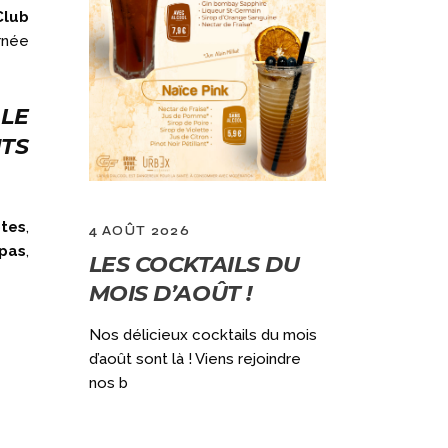
Club
rnée
LE
TS
tes
,
4 AOÛT 2026
2 JUILLET 
pas
,
LES COCKTAILS DU
GRAND
MOIS D’AOÛT !
VACANC
)
OUVERT
Nos délicieux cocktails du mois
DÈS 10H
d’août sont là ! Viens rejoindre
ec notre
nos b
aine (du
Qui dit GRAN
ouvert le lun
encore + de f