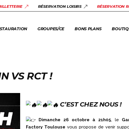
STAURANT URBEX
SALLES DE RÉUNION
BONS PLANS
LOISIRS
BILLETTERIE
RÉSERVATION LOISIRS
RÉSERVATION 
AM FACTORY
GROUPES +10 PERS.
ACTUALITÉS
BILLETT
ENTREPRISES & CE
STAURATION
GROUPES/CE
BONS PLANS
BOUTIQ
CENTRES DE LOISIRS
ASSOCIATIONS
STAURANT URBEX
SALLES DE RÉUNION
BONS PLANS
LOISIRS
AM FACTORY
GROUPES +10 PERS.
ACTUALITÉS
BILLETT
ENTREPRISES & CE
CENTRES DE LOISIRS
 VS RCT !
ASSOCIATIONS
C’EST CHEZ NOUS !
Dimanche 26 octobre à 21h05
, le
Ga
Factory Toulouse
vous propose de venir suppo