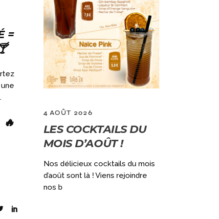
É =
🍸
rtez
 une
…
4 AOÛT 2026
2 JUILLET 
 🔥
LES COCKTAILS DU
GRAND
MOIS D’AOÛT !
VACANC
)
OUVERT
Nos délicieux cocktails du mois
DÈS 10H
d’août sont là ! Viens rejoindre
ec notre
nos b
aine (du
Qui dit GRAN
ouvert le lun
encore + de f