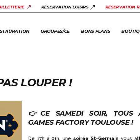
STAURANT URBEX
SALLES DE RÉUNION
BONS PLANS
LOISIRS
BILLETTERIE
RÉSERVATION LOISIRS
RÉSERVATION 
AM FACTORY
GROUPES +10 PERS.
ACTUALITÉS
BILLETT
ENTREPRISES & CE
STAURATION
GROUPES/CE
BONS PLANS
BOUTIQ
CENTRES DE LOISIRS
ASSOCIATIONS
STAURANT URBEX
SALLES DE RÉUNION
BONS PLANS
LOISIRS
AM FACTORY
GROUPES +10 PERS.
ACTUALITÉS
BILLETT
ENTREPRISES & CE
CENTRES DE LOISIRS
PAS LOUPER !
ASSOCIATIONS
👉CE SAMEDI SOIR, TOUS 
GAMES FACTORY TOULOUSE !
De 17h à 01h, une
soirée St-Germain
vous at