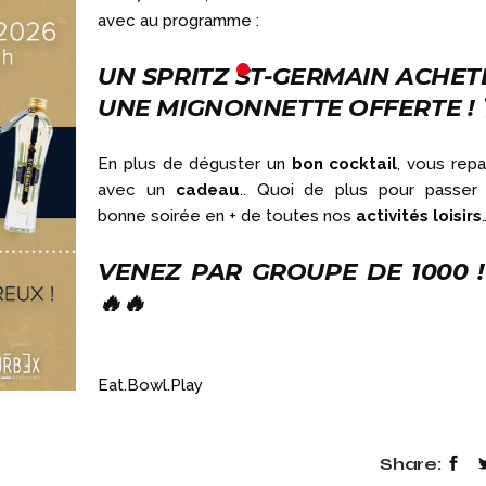
avec au programme :
UN SPRITZ ST-GERMAIN ACHET
UNE MIGNONNETTE OFFERTE ! 
En plus de déguster un
bon cocktail
, vous repa
avec un
cadeau
.. Quoi de plus pour passer
bonne soirée en + de toutes nos
activités loisirs
23 OCTOBRE 2025
4 AOÛT 2026
VENEZ PAR GROUPE DE 1000 !
C’EST TOI QUI
LE MENU DE LA
🔥🔥
CHANTE !
SEMAINE (DU
04/08 AU 07/08
🎤 C’est TOI qui chante ! 🔥🔥🔥
Eat.Bowl.Play
Au games factory Toulouse, en
🥰 👉 Viens te régaler av
nouveau menu de la sem
mardi 04 a
Share: